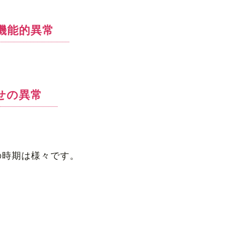
機能的異常
せの異常
の時期は様々です。