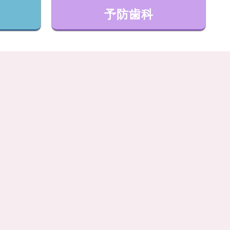
ト
予防歯科